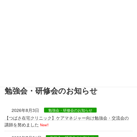
2026年2月3日
白羽会からのお知らせ
当事業所の吉田が「月刊ケアマネジャー」2月号に掲載されました
2025年12月25日
白羽会からのお知らせ
子どもも大人も本気モード！つばさ歯科『ヒガフナフェスタ
2025』参加レポート
2025年12月10日
白羽会からのお知らせ
第2回 法人の地域連携部とケアマネジャーの合同研修会
勉強会・研修会のお知らせ
2026年8月3日
勉強会・研修会のお知らせ
【つばさ在宅クリニック】ケアマネジャー向け勉強会・交流会の
講師を努めました
New!!