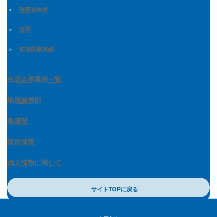
＞
理事長挨拶
＞
沿革
＞
在宅医療実績
白羽会事業所一覧
地域連携部
看護部
採用情報
個人情報に関して
サイトTOPに戻る
Copyright © エール訪問看護ステーション鎌ケ谷 All Rights Reserved.