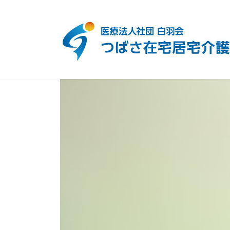
コ
ナ
ン
ビ
テ
ゲ
ン
ー
ツ
シ
へ
ョ
ス
ン
キ
に
ッ
移
プ
動