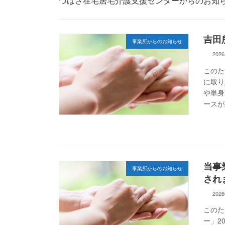
つばさ在宅居宅介護支援センターからのお知
吉田
事業所からのお知らせ
202
このた
に取り
や単身
ースが
当事
事業所からのお知らせ
され
202
このた
ー」20