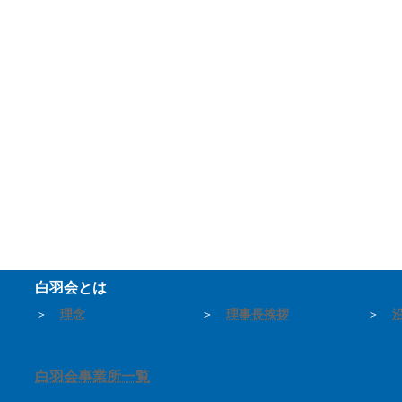
白羽会とは
＞
理念
＞
理事長挨拶
＞
白羽会事業所一覧