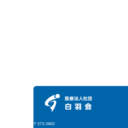
〒273-0862