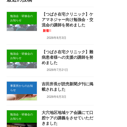
【つばさ在宅クリニック】ケ
勉強会・研修会の
アマネジャー向け勉強会・交
お知らせ
流会の講師を努めました
新着!!
2026年8月3日
【つばさ在宅クリニック】難
勉強会・研修会の
病患者様への支援の講師を努
お知らせ
めました
2026年7月21日
吉田所長が読売新聞夕刊に掲
事業所からのお知
載されました
らせ
2026年6月3日
大穴地区地域ケア会議にて口
勉強会・研修会の
腔ケアの講義をさせていただ
お知らせ
きました