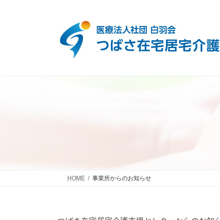
コ
ナ
ン
ビ
テ
ゲ
ン
ー
ツ
シ
へ
ョ
ス
ン
キ
に
ッ
移
プ
動
HOME
事業所からのお知らせ