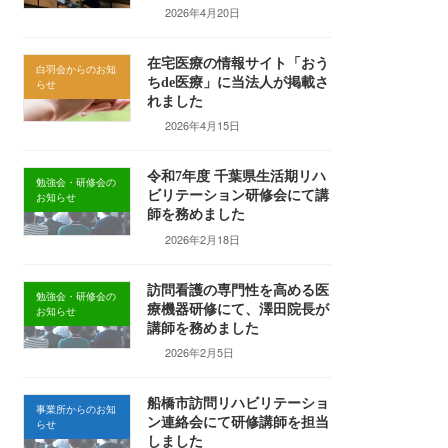
2026年4月20日
在宅医療の情報サイト「おう
白羽会からのお知
ちde医療」に当法人が掲載さ
らせ
れました
2026年4月15日
令和7年度 千葉県生活期リハ
勉強会・研修会の
ビリテーション研修会にて講
お知らせ
師を務めました
2026年2月18日
訪問看護の専門性を高める医
勉強会・研修会の
療機器研修にて、澤田院長が
お知らせ
講師を務めました
2026年2月5日
船橋市訪問リハビリテーショ
事業所からのお知
ン連絡会にて研修講師を担当
らせ
しました