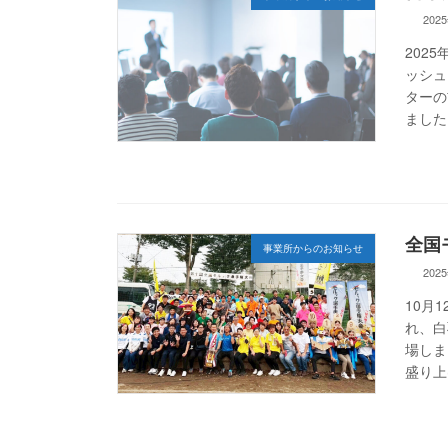
202
202
ッシュ
ターの
ました
全国
事業所からのお知らせ
202
10月
れ、白
場しま
盛り上