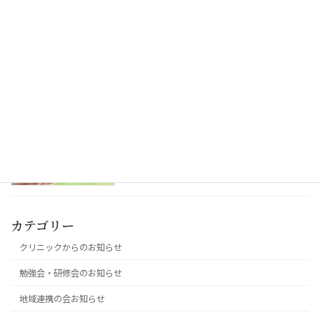
船橋市訪問リハビリテーション連絡会に
勉強会・研修会のお知らせ
て研修講師を担当しました
つばさ居宅の吉田が「月刊ケアマネジャ
白羽会からのお知らせ
ー」2月号に掲載されました
カテゴリー
クリニックからのお知らせ
勉強会・研修会のお知らせ
地域連携の会お知らせ