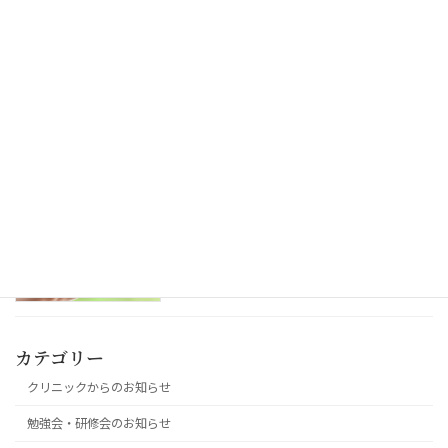
船橋市訪問リハビリテーション連絡会に
勉強会・研修会のお知らせ
て研修講師を担当しました
つばさ居宅の吉田が「月刊ケアマネジャ
白羽会からのお知らせ
ー」2月号に掲載されました
カテゴリー
クリニックからのお知らせ
勉強会・研修会のお知らせ