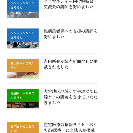
ケアマネジャー向け勉強会・
クリニックからの
交流会の講師を努めました
お知らせ
難病患者様への支援の講師を
クリニックからの
努めました
お知らせ
吉田所長が読売新聞夕刊に掲
白羽会からのお知
載されました
らせ
大穴地区地域ケア会議にて口
勉強会・研修会の
腔ケアの講義をさせていただ
お知らせ
きました
在宅医療の情報サイト「おう
白羽会からのお知
ちde医療」に当法人が掲載
らせ