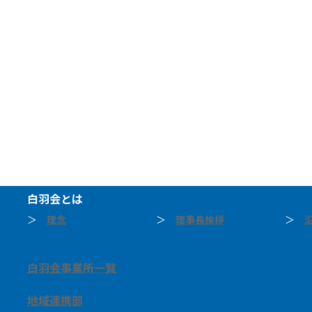
白羽会とは
＞
理念
＞
理事長挨拶
＞
白羽会事業所一覧
地域連携部