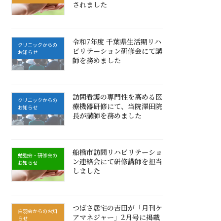
されました
令和7年度 千葉県生活期リハ
クリニックからの
ビリテーション研修会にて講
お知らせ
師を務めました
訪問看護の専門性を高める医
クリニックからの
療機器研修にて、当院澤田院
お知らせ
長が講師を務めました
船橋市訪問リハビリテーショ
勉強会・研修会の
ン連絡会にて研修講師を担当
お知らせ
しました
つばさ居宅の吉田が「月刊ケ
白羽会からのお知
アマネジャー」2月号に掲載
らせ