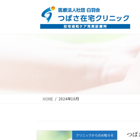
コ
ナ
ン
ビ
テ
ゲ
ン
ー
ツ
シ
へ
ョ
ス
ン
キ
に
ッ
移
プ
動
HOME
2024年10月
つば
クリニックからのお知らせ