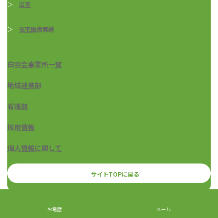
＞
沿革
＞
在宅医療実績
白羽会事業所一覧
地域連携部
看護部
採用情報
個人情報に関して
サイトTOPに戻る
Copyright © 医療法人社団白羽会 つばさの杜 All Rights Reserved.
お電話
メール